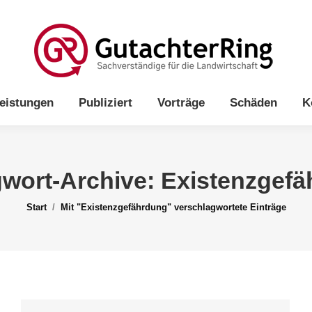
Start
Vereidigt
Gutachter
Leistungen
Pub
eistungen
Publiziert
Vorträge
Schäden
K
wort-Archive:
Existenzgefä
Sie befinden sich hier:
Start
Mit "Existenzgefährdung" verschlagwortete Einträge