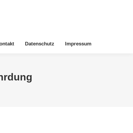
liziert
Vorträge
Schäden
Kontakt
Datenschutz
Impressum
ontakt
Datenschutz
Impressum
hrdung