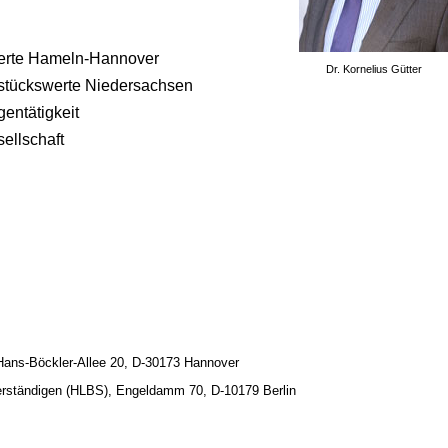
werte Hameln-Hannover
Dr. Kornelius Gütter
dstückswerte Niedersachsen
entätigkeit
sellschaft
ans-Böckler-Allee 20, D-30173 Hannover
verständigen (HLBS), Engeldamm 70,
D-10179 Berlin