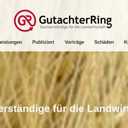
Start
Vereidigt
Gutachter
Leistungen
Pub
eistungen
Publiziert
Vorträge
Schäden
K
rständige für die Landwir