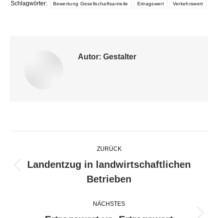
Schlagwörter:
Bewertung Gesellschaftsanteile
Ertragswert
Verkehrswert
Autor:
Gestalter
Kommentarnavigation
ZURÜCK
Landentzug in landwirtschaftlichen
Vorheriger
Betrieben
Beitrag:
NÄCHSTES